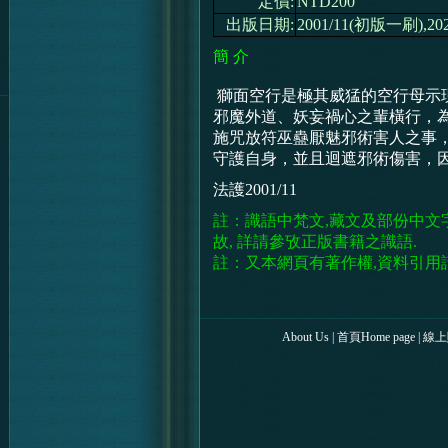
定價:
NTD200
出版日期:
2001/11(初版一刷),20
簡 介
獅面空行是極其威猛的空行母示
邪魔外道、妖妄禍心之輩橫行，
施咒放符巫蠱厭魅邪術害人之事
守護自身，並且迴遮邪術傷害，
法護2001/11
註：識語中梵文,藏文及部份中文
故, 詳請參攷正版書籍之識語.
註：又本網頁有著作權,資料引用
About Us
|
首頁Home page
|
線上購