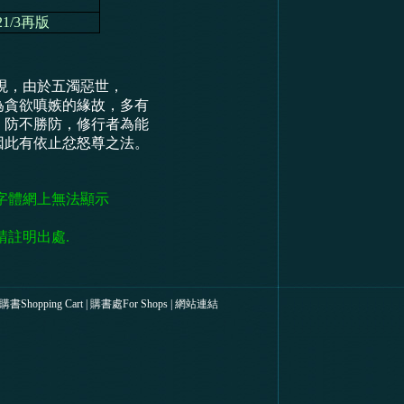
21/3再版
現，由於五濁惡世，
為貪欲嗔嫉的緣故，多有
，防不勝防，修行者為能
因此有依止忿怒尊之法。
字體網上無法顯示
請註明出處.
書Shopping Cart
|
購書處For Shops
|
網站連結