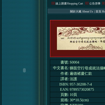
線上購書Shopping Cart
公告啓事
關於大藏 About Us
|
首頁 H
書號:
S0004
中文書名:
獅面空行母成就法攝
作者:
遍德褚慶仁欽
譯者:
法護
ISBN:
957-30208-7-4
EAN:
9789573020875
頁數:
10頁
規格:
30*10.5(cm)